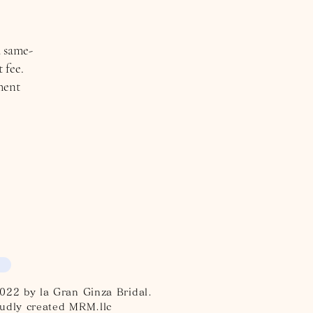
a same-
 fee.
ment
022 by la Gran Ginza Bridal.
udly created MRM.llc