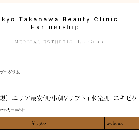
okyo Takanawa Beauty Clinic
Partnership
La Gran
MEDICAL ESTHETIC
プログラム
新規】エリア最安値/小顔Vリフト+水光肌+ニキビケア
50円⇒3980円
3,980
￥3,980
2-chōme
円