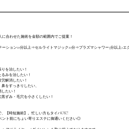
人に合わせた施術を金額の範囲内でご提案！
ーション10分以上⇒セルライトマジック10分⇒プラズマシャワー3分以上+
張りを治したい！
たるみを治したい！
疲労解消したい！
、鼻をすっきりしたい、
消したい！
穴黒ずみ・毛穴を小さくしたい！
で、【時短施術】。忙しい方もタイパOK!!
ベント前にちょい寄りエステに御通いください◎