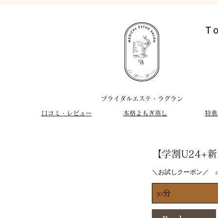
T
​ブライダルエステ・ラグラン
​口コミ・レビュー
​本格よもぎ蒸し
特典
【学割U24+
＼お試しクーポン／ 227
30分
3
0
分