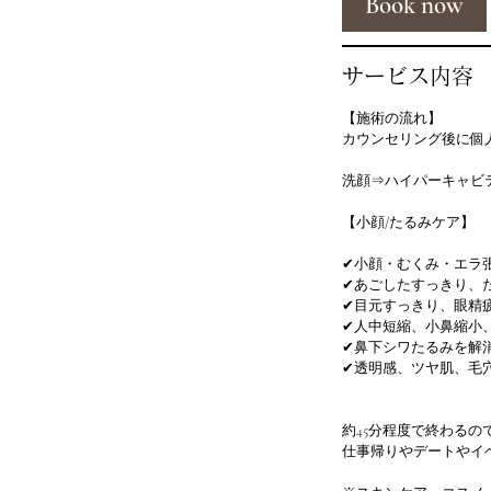
Book now
サービス内容
【施術の流れ】
カウンセリング後に個
洗顔⇒ハイパーキャビテ
【小顔/たるみケア】
✔小顔・むくみ・エラ
✔あごしたすっきり、
✔目元すっきり、眼精
✔人中短縮、小鼻縮小
✔鼻下シワたるみを解
✔透明感、ツヤ肌、毛
約45分程度で終わるの
仕事帰りやデートやイ