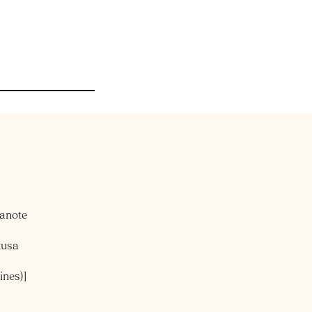
manote
kusa
ines)]