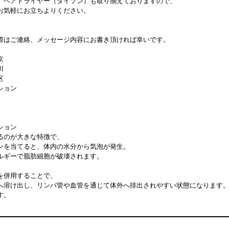
、ヘアドライヤー（ダイソン）も取り揃えておりますので、
お気軽にお立ちよりください。
際はご連絡、メッセージ内容にお書き頂ければ幸いです。
京
川
区
ション
ション
るのが大きな特徴で、
ンを当てると、体内の水分から気泡が発生。
ルギーで脂肪細胞が破壊されます。
を併用することで、
へ溶け出し、リンパ管や血管を通じて体外へ排出されやすい状態になります
す。