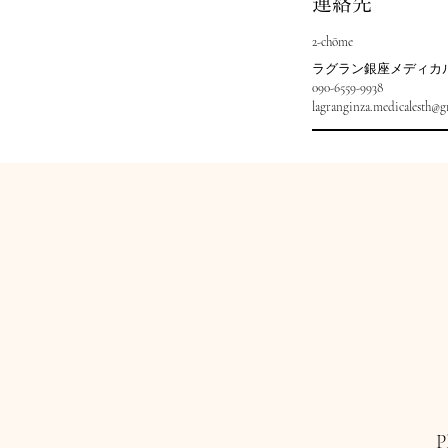
連絡先
2-chōme
ラグラン銀座メディカルエ
090-6559-9938
lagranginza.medicalesth@
P