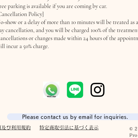
ree parking is available if you are coming by car.
Cancellation Policy]
o-show or a delay of more than 10 minutes will be treated as 
ay cancellation, and you will be charged 100% of the treatment
ancellations or changes made within 24 hours of the appoint
ill incur a 50% charge.
Please contact us by email for inquiries.
項及び利用規約
特定商取引法に基づく表示
© 2
Pro