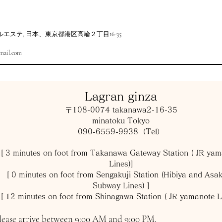
ステ, 日本、東京都港区高輪２丁目16-35
gmail.com
​Lagran ginza
〒108-0074 takanawa2-16-35
minatoku Tokyo
090-6559-9938（Tel）
[ 3 minutes on foot from Takanawa Gateway Station ( JR ya
Lines)]
[ 0
minutes on foot from Sengakuji Station (Hibiya and Asa
Subway Lines) ]
[ 12
minutes on foot from Shinagawa Station ( JR yamanote L
lease arrive between 9:00 AM and 9:00 PM.