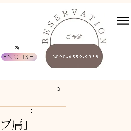
ENGLISH
090-6559-9938
デブ肩」