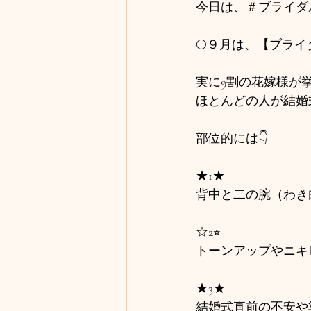
今日は、＃ブライダ
🌕９月は、【ブライ
実に9割の花嫁様が
ほとんどの人が結婚
部位的には👇
★1★
背中と二の腕（わき
☆2⭐︎
トーンアップやニキ
★3★
結婚式直前の不安や