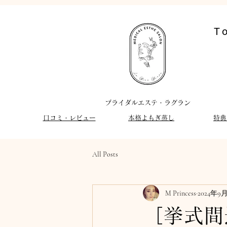
T
​ブライダルエステ・ラグラン
​口コミ・レビュー
​本格よもぎ蒸し
特典
All Posts
M Princess
2024年9
［挙式間