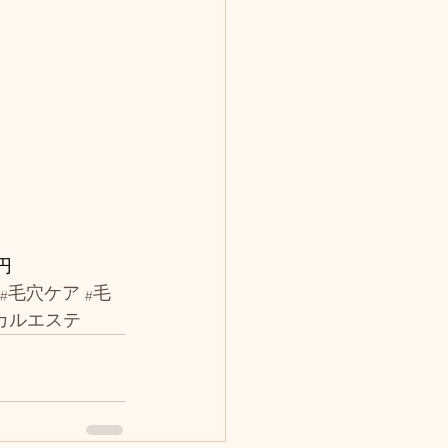
円
#毛穴ケア
#毛
カルエステ