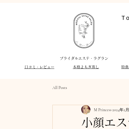
T
​ブライダルエステ・ラグラン
​口コミ・レビュー
​本格よもぎ蒸し
特典
All Posts
M Princess
2024年2
小顔エス