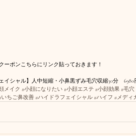
クーポンこちらにリンク貼っておきます！
イシャル】人中短縮・小鼻黒ずみ毛穴収縮30分　6980
小顔メイク
#小顔になりたい
#小顔エステ
#小顔効果
#毛穴
#いちご鼻改善
#ハイドラフェイシャル
#ハイフ
#メディ