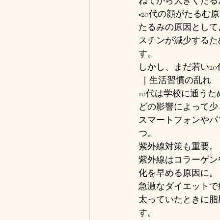
ねてから大きくたる
■20代の顔がたるむ
たるみの原因として
スチンが減少するた
す。
しかし、まだ若い2
 ｜生活習慣の乱れ
10代は学校に通う
どの影響によって少
スマートフォンやパ
つ。
紫外線対策も重要。
紫外線はコラーゲン
化を早める原因に。
急激なダイエットで
太っていたときに脂
す。