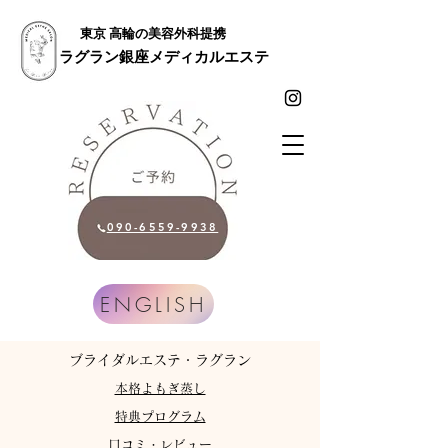
東京 高輪の美容外科提携
ラグラン銀座メディカルエステ
090-6559-9938
ENGLISH
​ブライダルエステ・ラグラン
​本格よもぎ蒸し
特典プログラム
​口コミ・レビュー