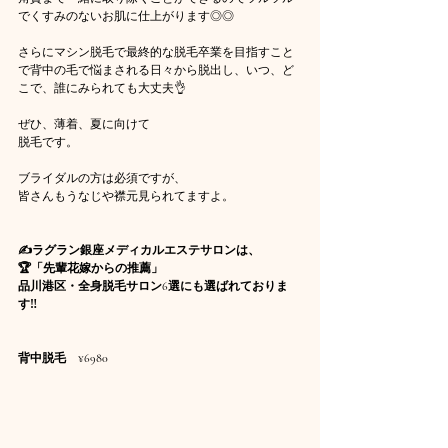
でくすみのないお肌に仕上がります◎◎
さらにマシン脱毛で最終的な脱毛卒業を目指すこと
で背中の毛で悩まされる日々から脱出し、いつ、ど
こで、誰にみられても大丈夫👌
ぜひ、薄着、夏に向けて
脱毛です。
ブライダルの方は必須ですが、
皆さんもうなじや襟元見られてますよ。
✍️ラグラン銀座メディカルエステサロンは、
🏆「先輩花嫁からの推薦」
品川港区・全身脱毛サロン6選にも選ばれておりま
す‼️
背中脱毛　¥6980 