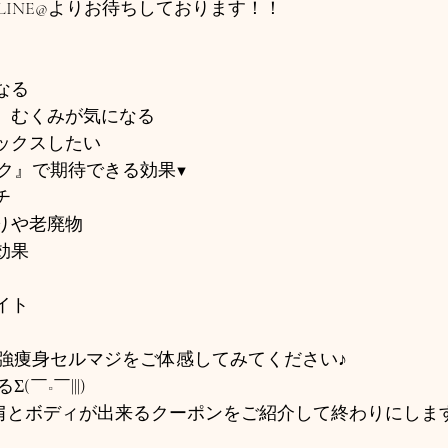
INE@よりお待ちしております！！
なる
、むくみが気になる
ックスしたい
ク』で期待できる効果▼
チ
りや老廃物
効果
イト
強痩身セルマジをご体感してみてください♪
￣□￣|||)
肩とボディが出来るクーポンをご紹介して終わりにしま