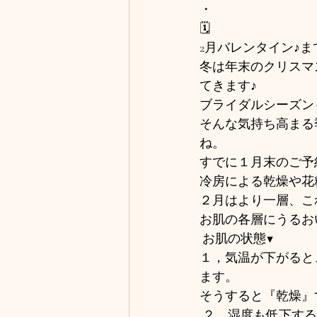
・
🗓️
2月バレンタイン♪
冬は年末のクリスマ
てきます♪
ブライダルシーズン
そんな気持ち高まる
ね。
すでに１月末のご予
冷房による乾燥や花
２月はより一層、こ
お肌の各層にうるお
 お肌の状態▼ 
１，気温が下がると
ます。
そうすると『乾燥』
 ２，湿度も低下す