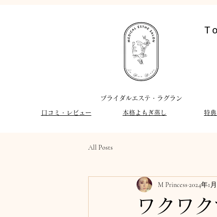
T
​ブライダルエステ・ラグラン
​口コミ・レビュー
​本格よもぎ蒸し
特典
All Posts
M Princess
2024年1月
ワクワク