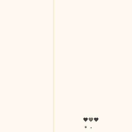
🧡🤎🧡
＊・