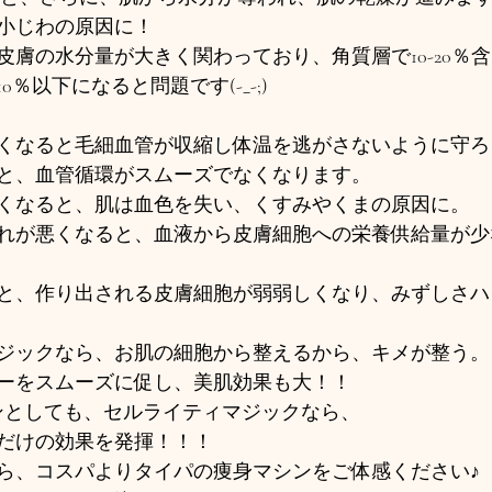
小じわの原因に！
皮膚の水分量が大きく関わっており、角質層で10-20％
％以下になると問題です(-_-;) 
くなると毛細血管が収縮し体温を逃がさないように守ろ
と、血管循環がスムーズでなくなります。 
くなると、肌は血色を失い、くすみやくまの原因に。 
れが悪くなると、血液から皮膚細胞への栄養供給量が少
と、作り出される皮膚細胞が弱弱しくなり、みずしさハ
ジックなら、お肌の細胞から整えるから、キメが整う。
ーをスムーズに促し、美肌効果も大！！
シンとしても、セルライティマジックなら、
だけの効果を発揮！！！
ら、コスパよりタイパの痩身マシンをご体感ください♪