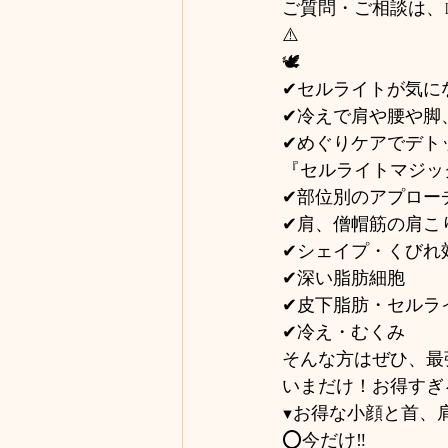
ご質問・ご相談は、L
⚠️
🕊️
✔セルライトが気に
✔冷えで肩や腰や脚
✔めぐりケアでデト
『セルライトマジッ
✔部位別のアプロー
✔肩、僧帽筋の肩こ
✔シェイプ・くびれ
✔深い脂肪細胞
✔皮下脂肪・セルラ
✔冷え・むくみ
そんな方はぜひ、最
いまだけ！お得すぎるΣ(
▼お得な小顔と首、
⭕️今だけ‼️