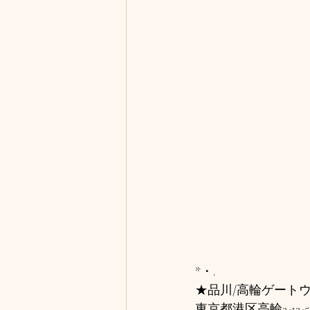
*・.
★品川/高輪ゲートウ
東京都港区高輪2-12-5