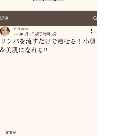
記事
M Princess
2024年2月12日
読了時間: 3分
リンパを流すだけで痩せる！小顔
&美肌になれる‼︎
🌸🌸🌸