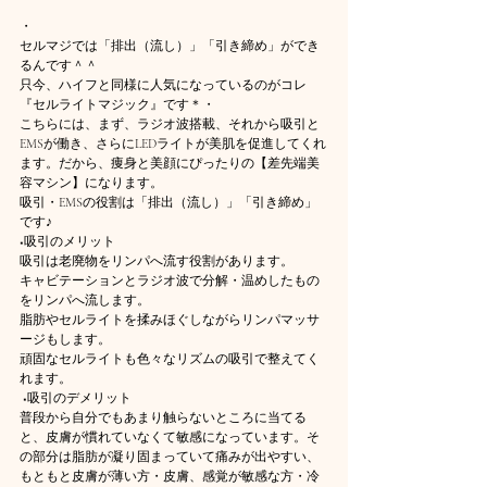
・
セルマジでは「排出（流し）」「引き締め」ができ
るんです＾＾
只今、ハイフと同様に人気になっているのがコレ
『セルライトマジック』です＊・
こちらには、まず、ラジオ波搭載、それから吸引と
EMSが働き、さらにLEDライトが美肌を促進してくれ
ます。だから、痩身と美顔にぴったりの【差先端美
容マシン】になります。
吸引・EMSの役割は「排出（流し）」「引き締め」
です♪
■吸引のメリット 
吸引は老廃物をリンパへ流す役割があります。
キャビテーションとラジオ波で分解・温めしたもの
をリンパへ流します。
脂肪やセルライトを揉みほぐしながらリンパマッサ
ージもします。
頑固なセルライトも色々なリズムの吸引で整えてく
れます。 
 ■吸引のデメリット 
普段から自分でもあまり触らないところに当てる
と、皮膚が慣れていなくて敏感になっています。そ
の部分は脂肪が凝り固まっていて痛みが出やすい、
もともと皮膚が薄い方・皮膚、感覚が敏感な方・冷