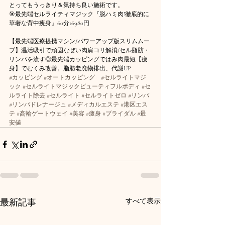
とってもうっきり＆気持ち良い施術です。
🎯最先端セルライティマジック『脱ハミ肉!徹底的に
華奢な背中痩身』60分16980円
【最先端医療提携マシン/パワーアップ版スリムムー
ブ】温活吸引で頑固なぜい肉肩コリ解消/セル脂肪・
リンパを流す◎最先端カッピングではみ肉最短【痩
身】でむくみ改善。脂肪老廃物排出、代謝UP
#カッピング
#オートカッピング
#セルライトマジ
ック
#セルライトマジックビューティフルボディ
#セ
ルライト除去
#セルライト
#セルライトゼロ
#リンパ
#リンパドレナージュ
#メディカルエステ
#港区エス
テ
#高輪ゲートウェイ
#美容
#痩身
#ブライダル
#最
安値
最新記事
すべて表示