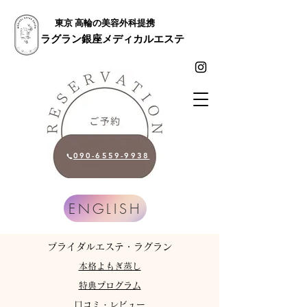
東京 高輪の美容外科提携
ラグラン銀座メディカルエステ
090-6559-9938
ENGLISH
​ブライダルエステ・ラグラン
​本格よもぎ蒸し
特典プログラム
​口コミ・レビュー