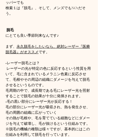
ッパーでも
検索１は『脱毛』、そして、メンズでもNO1だそ
う。
脱毛
にとても良い季節到来なんです♪ 
まず、
永久脱毛をしたいなら、絶対レーザー『医療
脱毛器』がオススメ
です。 
◆レーザー脱毛とは？ 
 レーザーの光が特定の色に反応するという性質を用
いて、毛に含まれているメラニン色素に反応させ
て、毛根やその周辺の組織にダメージを与えて脱毛
させるというものです。
毛周期の中で、成長期である毛にレーザー光を照射
することで脱毛の効果が十分に発揮されます。
◆毛の黒い部分にレーザー光が反応する！
毛の部分にレーザー光が吸収され、熱を発生させ、
毛の周囲の組織に広がっていく
その熱が毛根や、毛を育てている細胞などにダメー
ジを与えて破壊し、毛が抜けるという仕組みです。
※脱毛の機械の種類は様々ですが、基本的にはこの
仕組みを利用して脱毛を行っています。 