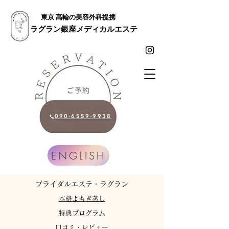
東京 高輪の美容外科提携
ラグラン銀座メディカルエステ
090-6559-9938
ENGLISH
​ブライダルエステ・ラグラン
​本格よもぎ蒸し
特典プログラム
​口コミ・レビュー