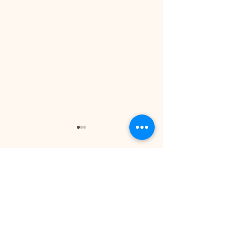
コメント
コメントを追加…
＼よもぎ蒸し40分でラン
【顔の赤み】の