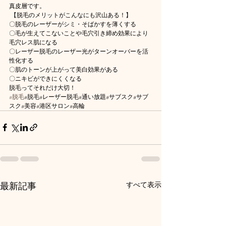
真皮層です。 
 【脱毛のメリットがこんなにも沢山ある！】 
〇脱毛のレーザーがシミ・そばかすを薄くする 
〇毛が生えてこないことや毛穴引き締め効果により
毛穴レス肌になる 
〇レーザー脱毛のレーザー光がターンオーバーを活
性化する 
〇肌のトーンが上がって美白効果がある 
〇ニキビができにくくなる
脱毛ってそれだけ大切！
#脱毛
#脱毛#レーザー脱毛#通い放題#サブスク#サブ
スク#美容#港区サロン#高輪
最新記事
すべて表示