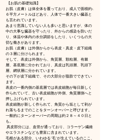
 【お肌の基礎知識】
お肌（皮膚）は体全体を覆っており、成人で面積約1.
６平方メートルほどあり、人体で一番大きい臓器と
も言われています。
あまり意識していない人も多いと思いますが、体の
中の大事な臓器を守ったり、外からの感染を防いだ
り、体温や体内の水分調節をしたり、いくつもの大
切な働きがあります。 
お肌（皮膚）は外側からから表皮・真皮・皮下組織
の３層に分けられます。 
そして、表皮は外側から、角質層、顆粒層、有棘
層、基底層に分かれており、真皮は乳頭層、乳頭下
層、網状層に分かれています。
その下が皮下組織で、その大部分が脂肪でできてい
ます。
表皮の一番内側の基底層では表皮細胞が毎日新しく
作られていて、古い表皮細胞が外側、角質層側へと
押し上げられています。
表皮細胞が新しく作られて、角質から垢として剥が
れ落ちるまでのことをターンオーバーと呼びます。
一般的にターンオーバーの周期は約２８～４０日と
も。
 真皮部分には、血管が通っており、コラーゲン繊維
やエラスチンなども豊富に含まれています。
毛根がある部分、いわゆる”毛”が生えているのここ、