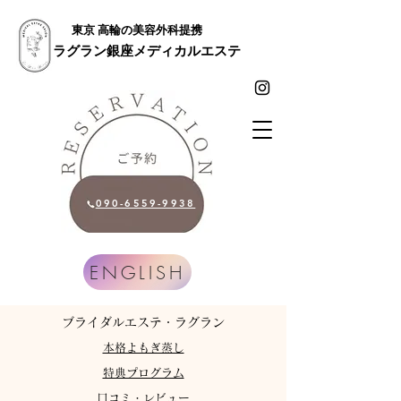
東京 高輪の美容外科提携
ラグラン銀座メディカルエステ
090-6559-9938
ENGLISH
​ブライダルエステ・ラグラン
​本格よもぎ蒸し
特典プログラム
​口コミ・レビュー