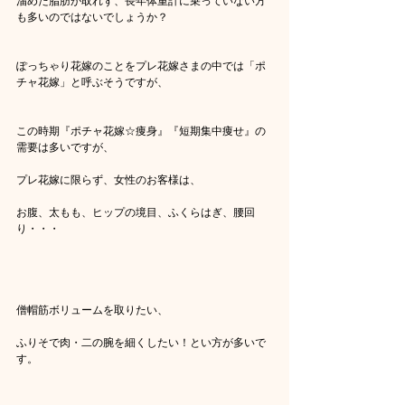
溜めた脂肪が取れず、長年体重計に乗っていない方
も多いのではないでしょうか？
ぽっちゃり花嫁のことをプレ花嫁さまの中では「ポ
チャ花嫁」と呼ぶそうですが、
この時期『ポチャ花嫁☆痩身』『短期集中痩せ』の
需要は多いですが、
プレ花嫁に限らず、女性のお客様は、
お腹、太もも、ヒップの境目、ふくらはぎ、腰回
り・・・
僧帽筋ボリュームを取りたい、
ふりそで肉・二の腕を細くしたい！とい方が多いで
す。