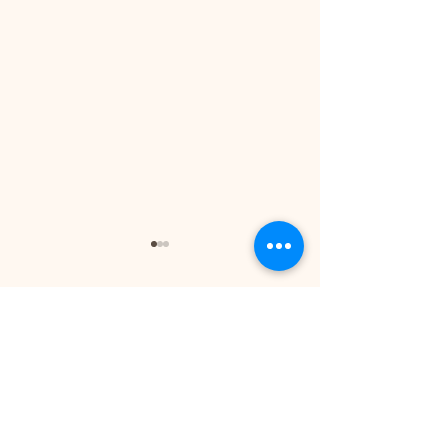
コメント
コメントを追加…
＼よもぎ蒸し40分でラン
【顔の赤み】の
ニング40分の燃焼効
策 皮膚科医に