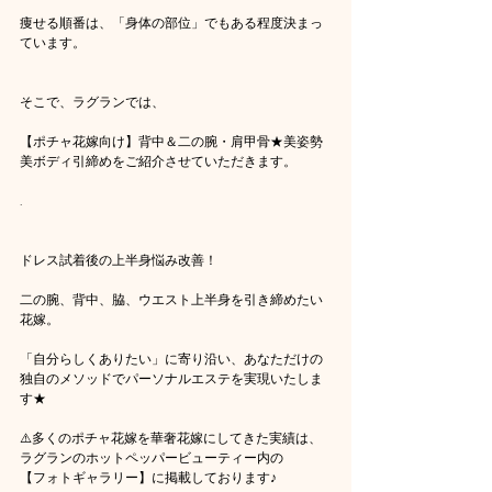
痩せる順番は、「身体の部位」でもある程度決まっ
ています。
そこで、ラグランでは、
【ポチャ花嫁向け】背中＆二の腕・肩甲骨★美姿勢
美ボディ引締めをご紹介させていただきます。
.
ドレス試着後の上半身悩み改善！
二の腕、背中、脇、ウエスト上半身を引き締めたい
花嫁。
「自分らしくありたい」に寄り沿い、あなただけの
独自のメソッドでパーソナルエステを実現いたしま
す★
⚠️多くのポチャ花嫁を華奢花嫁にしてきた実績は、
ラグランのホットペッパービューティー内の
【フォトギャラリー】に掲載しております♪