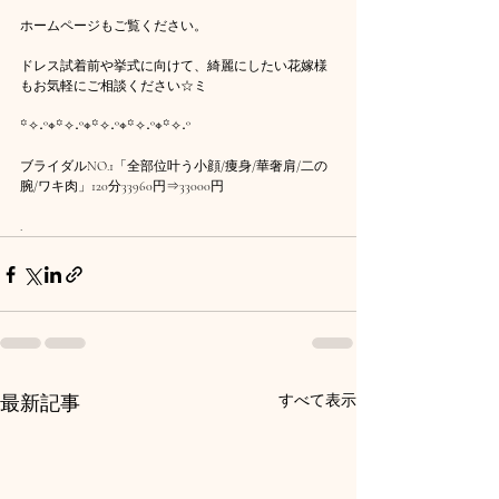
ホームページもご覧ください。
ドレス試着前や挙式に向けて、綺麗にしたい花嫁様
もお気軽にご相談ください☆ミ
꙳✧˖°⌖꙳✧˖°⌖꙳✧˖°⌖꙳✧˖°⌖꙳✧˖°
ブライダルNO.1「全部位叶う小顔/痩身/華奢肩/二の
腕/ワキ肉」120分33960円⇒33000円
.
最新記事
すべて表示