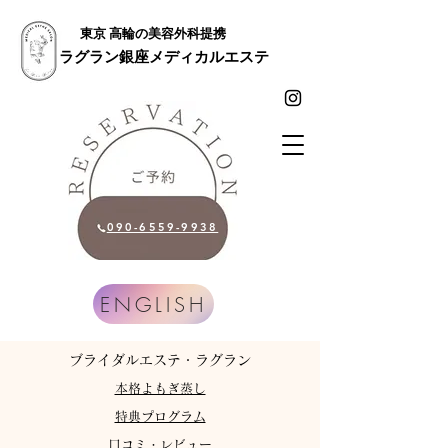
東京 高輪の美容外科提携
ラグラン銀座メディカルエステ
090-6559-9938
ENGLISH
​ブライダルエステ・ラグラン
​本格よもぎ蒸し
特典プログラム
​口コミ・レビュー