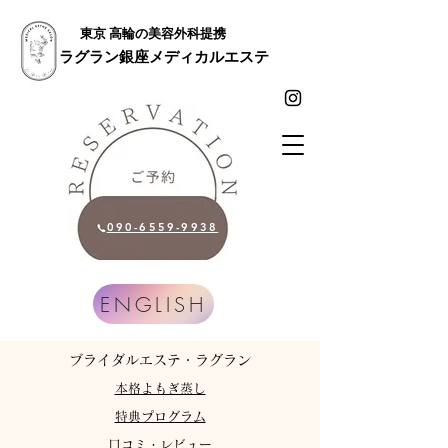
東京 高輪の美容外科提携
ラグラン銀座メディカルエステ
090-6559-9938
ENGLISH
​ブライダルエステ・ラグラン
​本格よもぎ蒸し
特典プログラム
​口コミ・レビュー