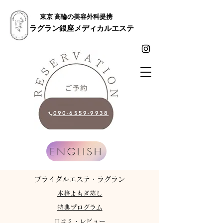
東京 高輪の美容外科提携
ラグラン銀座メディカルエステ
090-6559-9938
ENGLISH
​ブライダルエステ・ラグラン
​本格よもぎ蒸し
特典プログラム
​口コミ・レビュー