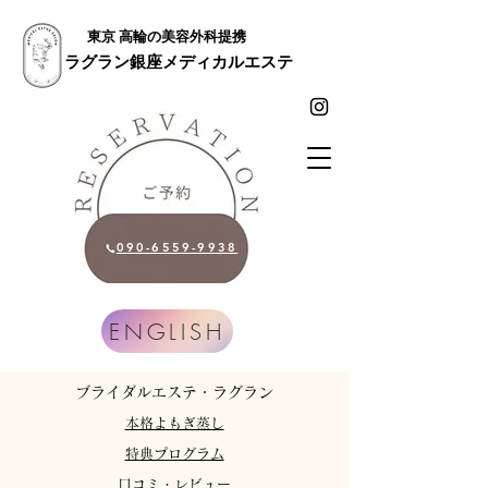
東京 高輪の美容外科提携
ラグラン銀座メディカルエステ
090-6559-9938
ENGLISH
​ブライダルエステ・ラグラン
​本格よもぎ蒸し
特典プログラム
​口コミ・レビュー