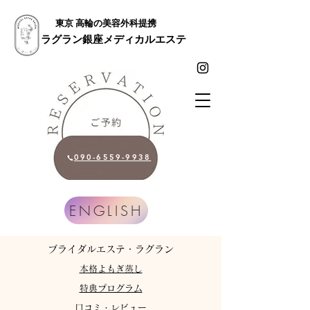
東京 高輪の美容外科提携
ラグラン銀座メディカルエステ
090-6559-9938
ENGLISH
​ブライダルエステ・ラグラン
​本格よもぎ蒸し
特典プログラム
​口コミ・レビュー