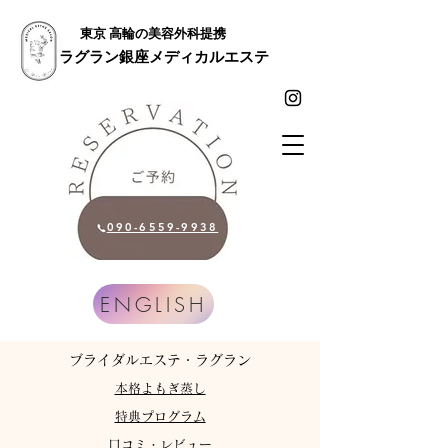
東京 高輪の美容外科提携
ラグラン銀座メディカルエステ
090-6559-9938
ENGLISH
​ブライダルエステ・ラグラン
​本格よもぎ蒸し
特典プログラム
​口コミ・レビュー