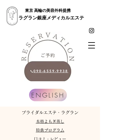
東京 高輪の美容外科提携
ラグラン銀座メディカルエステ
090-6559-9938
ENGLISH
​ブライダルエステ・ラグラン
​本格よもぎ蒸し
特典プログラム
​口コミ・レビュー