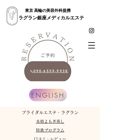
東京 高輪の美容外科提携
ラグラン銀座メディカルエステ
090-6559-9938
ENGLISH
​ブライダルエステ・ラグラン
​本格よもぎ蒸し
特典プログラム
​口コミ・レビュー